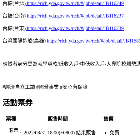
台糖
(
台北
)
https://rich.yda.gov.tw/rich/#/job/detail/JB116249
台糖
(
台南
)
https://rich.yda.gov.tw/rich/#/job/detail/JB116237
台糖
(
台東
)
https://rich.yda.gov.tw/rich/#/job/detail/JB116239
台灣國際造船
(
高雄
)
https://rich.yda.gov.tw/rich/#/job/detail/JB1158
應徵者身分需為就學貸款
/
低收入戶
/
中低收入戶
/
大專院校弱勢
#
經濟自立工讀
#
國營事業
#
安心有保障
活動票券
票種
販售時間
售價
一般票
~
2022/08/31 18:00(+0800)
結束販售
免費