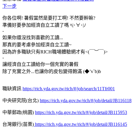
下一步
你各位啊
!
暑假當然是要打工啊
!
不然要幹嘛
?
準備好要參加經濟自立工讀了嗎
ﾍ
|
･
∀
･
|
ﾉ
-
如果你還沒找到喜歡的工讀
...
那真的要考慮參加經濟自立工讀
~
因為許多職缺只有
RICH
職場體驗網才有
<(
￣︶￣
)>
-
讓經濟自立工讀給你一個充實的暑假
除了充實之外
...
也讓你的皮包變得飽滿
(
◆
’v`b)b
職缺資訊
https://rich.yda.gov.tw/rich/#/job/search/11Tfr001
中央研究院
(
台北
)
https://rich.yda.gov.tw/rich/#/job/detail/JB116118
中華郵政
(
桃園
)
https://rich.yda.gov.tw/rich/#/job/detail/JB115953
台灣銀行
(
苗栗
)
https://rich.yda.gov.tw/rich/#/job/detail/JB116145