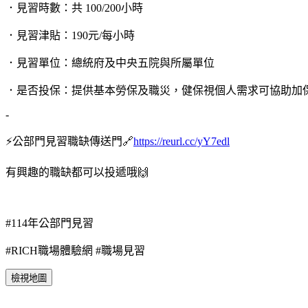
．見習時數：共 100/200小時
．見習津貼：190元/每小時
．見習單位：總統府及中央五院與所屬單位
．是否投保：提供基本勞保及職災，健保視個人需求可協助加
-
⚡公部門見習職缺傳送門🔗
https://reurl.cc/yY7edl
有興趣的職缺都可以投遞哦🙌
#114年公部門見習
#RICH職場體驗網 #職場見習
檢視地圖